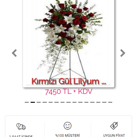
Kırmızı Gül Lilyum ...
7450 TL + KDV